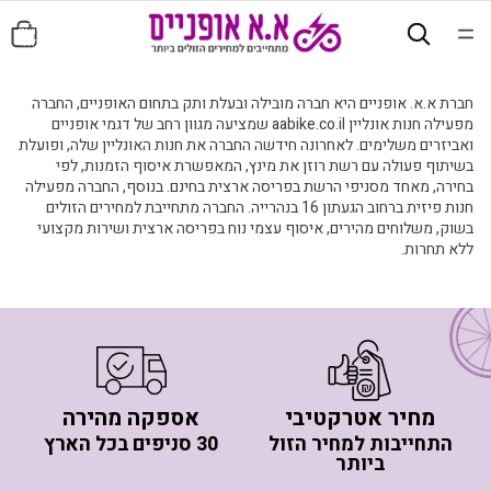
סה"כ
פריטים
בעגלה:
0
חברת א.א. אופניים היא חברה מובילה ובעלת ותק בתחום האופניים, החברה
מפעילה חנות אונליין aabike.co.il שמציעה מגוון רחב של דגמי אופניים
ואביזרים משלימים. לאחרונה חידשה החברה את חנות האונליין שלה, ופועלת
בשיתוף פעולה עם רשת רוזן את מינץ, המאפשרת איסוף הזמנות, לפי
בחירה, מאחד מסניפי הרשת בפריסה ארצית בחינם. בנוסף, החברה מפעילה
חנות פיזית ברחוב הגעתון 16 בנהרייה. החברה מתחייבת למחירים הזולים
בשוק, משלוחים מהירים, איסוף עצמי נוח בפריסה ארצית ושירות מקצועי
ללא תחרות.
מחיר אטרקטיבי
אספקה מהירה
התחייבות למחיר הזול
30 סניפים בכל הארץ
ביותר