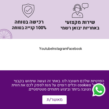
רכישה בטוחה
שירות מקצועי
100% קנייה בטוחה
באחריות יבואן רשמי
יותר מ- 20 סניפי חלוקה בפריסה ארצית
Youtube
Instagram
Facebook
קישורים באתר
אנחנו תמיד זמינים עבורכם לכל שאלה בווטסאפ ולהזמנה
טלפונית
ווב סקיפר -
בניית אתרי שופיפיי
הפרטיות שלכם חשובה לנו. באתר זה נעשה שימוש בקבצי
"עוגיות" cookies וכלים דומים על מנת לספק לכם את חווית
הגלישה הטובה ביותר וביצוע ניתוחים סטטיסטיים.
מאשר/ת