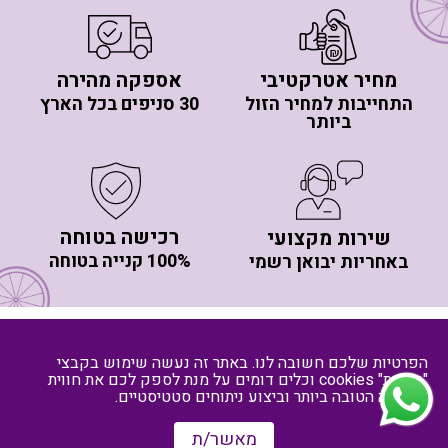
מחיר אטרקטיבי
אספקה מהירה
התחייבות למחיר הזול
30 סניפים בכל הארץ
ביותר
רכישה בטוחה
שירות מקצועי
100% קנייה בטוחה
באחריות יבואן רשמי
יותר מ- 20 סניפי חלוקה בפריסה ארצית
Youtube
Instagram
Facebook
הפרטיות שלכם חשובה לנו. באתר זה נעשה שימוש בקבצי
"עוגיות" cookies וכלים דומים על מנת לספק לכם את חווית
קישורים באתר
הגלישה הטובה ביותר וביצוע ניתוחים סטטיסטיים.
אנחנו תמיד זמינים עבורכם לכל שאלה בווטסאפ ולהזמנה
מאשר/ת
טלפונית