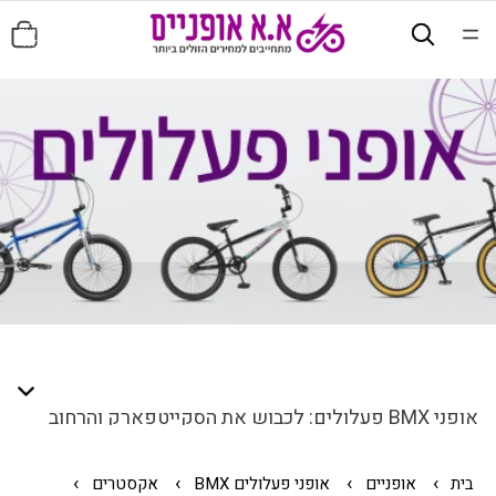
סה"כ
פריטים
בעגלה:
0
אופני BMX פעלולים: לכבוש את הסקייטפארק והרחוב
מוכנים לטריקים, קפיצות וביצועים בסטייל? קטגוריית
בית
אופניים
אופני פעלולים BMX
אקסטרים
אופני BMX פעלולים
שלנו מיועדת למי שרוצה לדחוף